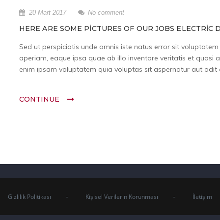
20 Mart 2017
No comment
HERE ARE SOME PICTURES OF OUR JOBS ELECTRIC D
Sed ut perspiciatis unde omnis iste natus error sit volupta
aperiam, eaque ipsa quae ab illo inventore veritatis et quasi 
enim ipsam voluptatem quia voluptas sit aspernatur aut odit a
CONTINUE
Gizlilik Politikası
Kişisel Verilerin Korunması
İletişim