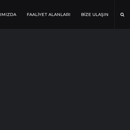
IMIZDA
FAALİYET ALANLARI
BİZE ULAŞIN